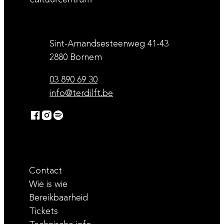
Contact & openingsuren
Adres
Sint-Amandsesteenweg 41-43
,
2880
Bornem
Tel.
03 890 69 30
E-mail
info
@
terdilft.be
Facebook
Instagram
Spotify
Ter Dilft
Ter Dilft
Ter Dilft
Contact
Wie is wie
Bereikbaarheid
Tickets