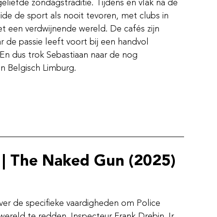
liefde zondagstraditie. Tijdens en vlak na de
e de sport als nooit tevoren, met clubs in
het een verdwijnende wereld. De cafés zijn
ar de passie leeft voort bij een handvol
. En dus trok Sebastiaan naar de nog
n Belgisch Limburg.
 | The Naked Gun (2025)
ver de specifieke vaardigheden om Police
ereld te redden. Inspecteur Frank Drebin Jr.