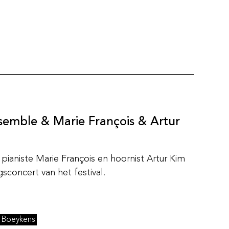
emble & Marie François & Artur
aniste Marie François en hoornist Artur Kim
sconcert van het festival.
r Boeykens