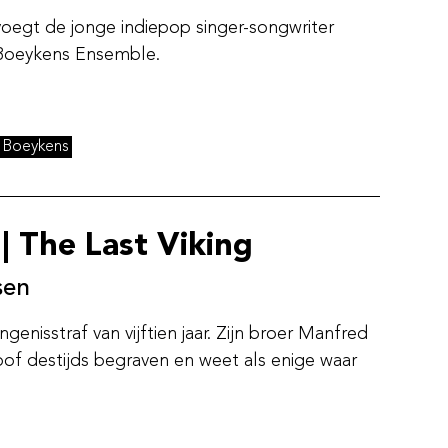
voegt de jonge indiepop singer-songwriter
Boeykens Ensemble.
r Boeykens
| The Last Viking
sen
genisstraf van vijftien jaar. Zijn broer Manfred
roof destijds begraven en weet als enige waar