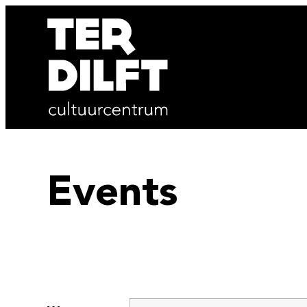
Naar inhoud
Ga naar verfijn of wijzig resultaten 
Ter Dilft
Events
Verfijn of wijzig resultaten