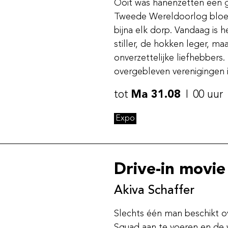
Ooit was hanenzetten een ge
Tweede Wereldoorlog bloeid
bijna elk dorp. Vandaag is 
stiller, de hokken leger, ma
onverzettelijke liefhebbers
overgebleven verenigingen i
tot
Ma 31.08
00 uur
Expo
Drive-in movie
Akiva Schaffer
Slechts één man beschikt o
Squad aan te voeren en de w