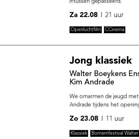
intussen gepasseerd.
Za 22.08
21 uur
Openluchtfilm
CCinema
Jong klassiek
Walter Boeykens Ens
Kim Andrade
We omarmen de jeugd met pi
Andrade tijdens het opening
Zo 23.08
11 uur
Klassiek
Bornemfestival Walte