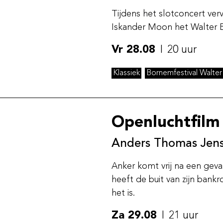
Tijdens het slotconcert ver
Iskander Moon het Walter 
Vr 28.08
20 uur
Klassiek
Bornemfestival Walte
Openluchtfilm 
Anders Thomas Jen
Anker komt vrij na een gevan
heeft de buit van zijn bank
het is.
Za 29.08
21 uur