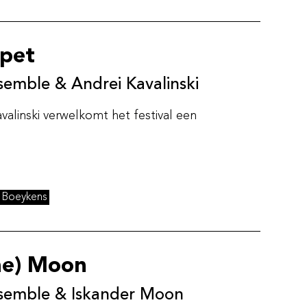
pet
emble & Andrei Kavalinski
alinski verwelkomt het festival een
r Boeykens
he) Moon
semble & Iskander Moon