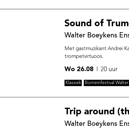
Sound of Trum
Walter Boeykens Ens
Met gastmuzikant Andrei Kav
trompetvirtuoos.
Wo 26.08
20 uur
Klassiek
Bornemfestival Walte
Trip around (t
Walter Boeykens En