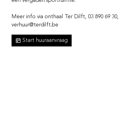
een vergader/sportruimte.
Meer info via onthaal Ter Dilft, 03 890 69 30,
verhuur@terdilft.be
Start huuraanvraag
A tot Z