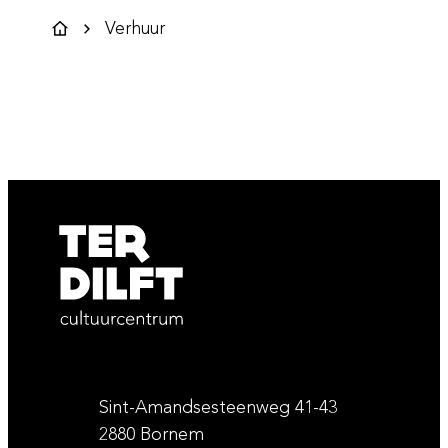
Verhuur
Startpagina
Contact & openingsuren
Adres
Sint-Amandsesteenweg 41-43
,
2880
Bornem