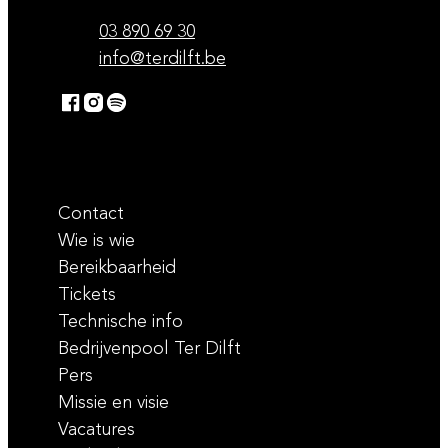
Tel.
03 890 69 30
E-mail
info
@
terdilft.be
Facebook
Instagram
Spotify
Ter Dilft
Ter Dilft
Ter Dilft
Contact
Wie is wie
Bereikbaarheid
Tickets
Technische info
Bedrijvenpool Ter Dilft
Pers
Missie en visie
Vacatures