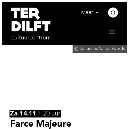
Naar inhoud
Ter Dilft
Meer
Zoek t
Menu
Johannes Vande Voorde
Za 14.11
20 uur
Farce Majeure
Farce Majeure