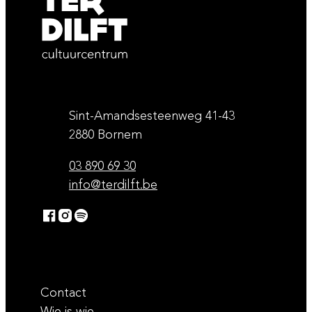
Contact & openingsuren
Adres
Sint-Amandsesteenweg 41-43
,
2880
Bornem
Tel.
03 890 69 30
E-mail
info
@
terdilft.be
Facebook
Instagram
Spotify
Ter Dilft
Ter Dilft
Ter Dilft
Contact
Wie is wie